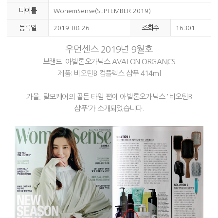
타이틀
WonemSense(SEPTEMBER.2019)
등록일
조회수
2019-08-26
16301
우먼센스 2019년 9월호
브랜드: 아발론오가닉스 AVALON ORGANICS
제품: 비오틴B 컴플렉스 샴푸 414ml
가을, 탈모케어의 골든 타임 편에 아발론오가닉스 '비오틴B
샴푸'가 소개되었습니다.