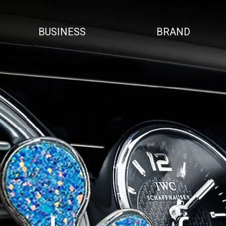
BUSINESS
BRAND